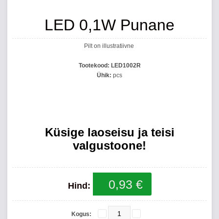
LED 0,1W Punane
Pilt on illustratiivne
Tootekood:
LED1002R
Ühik:
pcs
Küsige laoseisu ja teisi
valgustoone!
0,93 €
Hind:
Kogus: