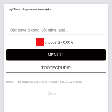
Logi Sisse
Registreeru Kasutajaks
0
toode(t) -
0,00
€
MENÜÜ
TOOTEGRUPID
»
»
»
home
TEE ENDALE VALGUSTI
Ledid
LED 0,1W Punane
Zoom