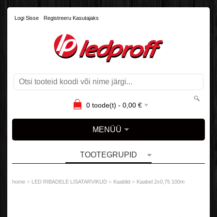
Logi Sisse
Registreeru Kasutajaks
0
toode(t) -
0,00
€
MENÜÜ
TOOTEGRUPID
»
»
»
home
LED RIBADELE LISATARVIKUD
Kaablid
Kaabel 2x0,75 100m