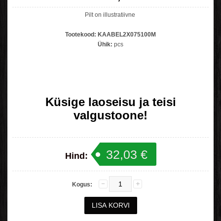
Pilt on illustratiivne
Tootekood:
KAABEL2X075100M
Ühik:
pcs
Küsige laoseisu ja teisi
valgustoone!
32,03 €
Hind:
Kogus: